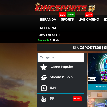
BARU
BARU
PROMO
BERANDA
SPORTS
LIVE CASINO
I
REFERRAL
INFO TERBARU:
Beranda
Slots
KINGSPORTS99 | S
Game Populer
Stream n' Spin
Diamond S
IDN
PP
PROMO