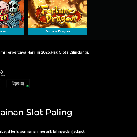
nter
Fortune Dragon
mi Terpercaya Hari Ini 2025.Hak Cipta Dilindungi.
ainan Slot Paling
rbagai jenis permainan menarik lainnya dan jackpot