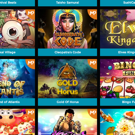
nival Beats
Taisho Samurai
SushiCa
kai Village
Cleopatra's Code
Elves Kin
d of Atlantis
Gold Of Horus
Bingo F