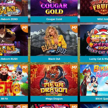
 Reborn ZERO
Cougar Gold
Wild Jok
 Reborn RUSH
Black Out
Lucky Cat & M
88 FA
Mega Dragon
Bikini Qu